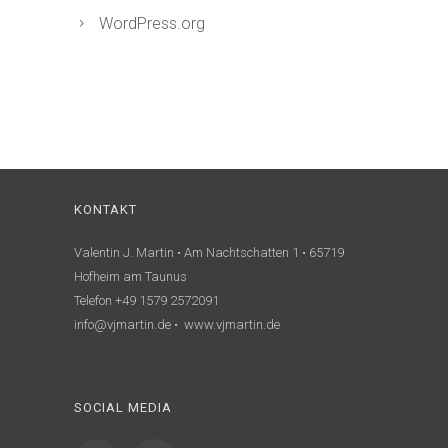
WordPress.org
KONTAKT
Valentin J. Martin • Am Nachtschatten 1 • 65719
Hofheim am Taunus
Telefon +49 1579 2572091
info@vjmartin.de • www.vjmartin.de
SOCIAL MEDIA