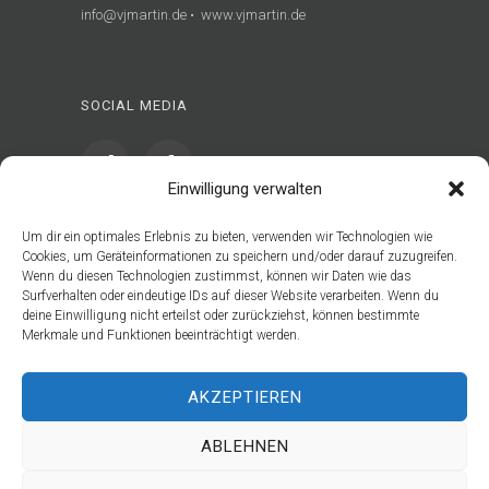
info@vjmartin.de • www.vjmartin.de
SOCIAL MEDIA
Einwilligung verwalten
Um dir ein optimales Erlebnis zu bieten, verwenden wir Technologien wie
Cookies, um Geräteinformationen zu speichern und/oder darauf zuzugreifen.
Wenn du diesen Technologien zustimmst, können wir Daten wie das
Surfverhalten oder eindeutige IDs auf dieser Website verarbeiten. Wenn du
deine Einwilligung nicht erteilst oder zurückziehst, können bestimmte
Copyright 2026 • Valentin J. Martin
Merkmale und Funktionen beeinträchtigt werden.
Impressum
Datenschutz
AKZEPTIEREN
ABLEHNEN