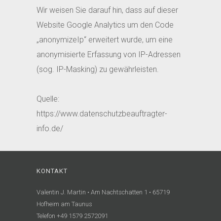
Wir weisen Sie darauf hin, dass auf dieser
Website Google Analytics um den Code
„anonymizeIp“ erweitert wurde, um eine
anonymisierte Erfassung von IP-Adressen
(sog. IP-Masking) zu gewährleisten.
Quelle:
https://www.datenschutzbeauftragter-
info.de/
KONTAKT
Valentin J. Martin • Am Nachtschatten 1 • 65719
Hofheim am Taunus
Telefon +49 1579 2572091