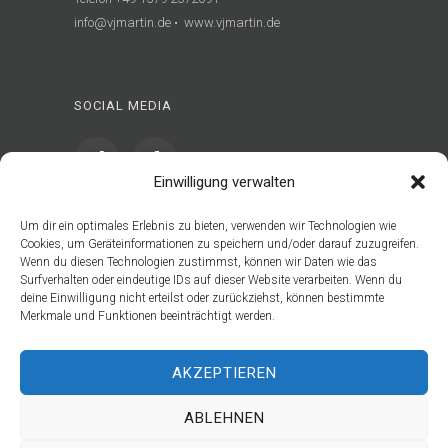
info@vjmartin.de • www.vjmartin.de
SOCIAL MEDIA
Einwilligung verwalten
Um dir ein optimales Erlebnis zu bieten, verwenden wir Technologien wie
Cookies, um Geräteinformationen zu speichern und/oder darauf zuzugreifen.
Wenn du diesen Technologien zustimmst, können wir Daten wie das
Surfverhalten oder eindeutige IDs auf dieser Website verarbeiten. Wenn du
deine Einwilligung nicht erteilst oder zurückziehst, können bestimmte
Copyright 2026 • Valentin J. Martin
Merkmale und Funktionen beeinträchtigt werden.
Impressum
Datenschutz
AKZEPTIEREN
ABLEHNEN