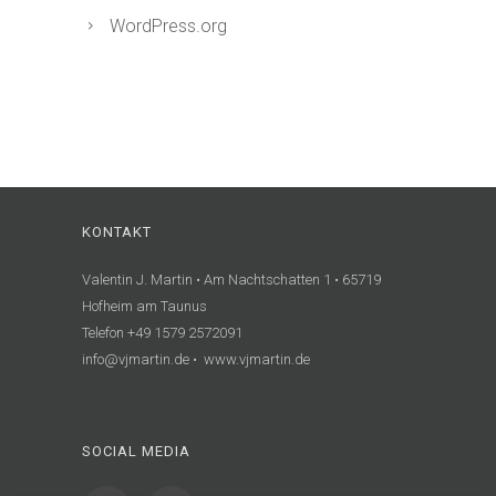
WordPress.org
KONTAKT
Valentin J. Martin • Am Nachtschatten 1 • 65719
Hofheim am Taunus
Telefon +49 1579 2572091
info@vjmartin.de • www.vjmartin.de
SOCIAL MEDIA