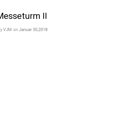
Messeturm II
By VJM
on
Januar 30,2018